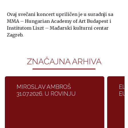
Ovaj svečani koncert upriličen je u suradnji sa
MMA – Hungarian Academy of Art Budapest i
Institutom Liszt – Mađarski kulturni centar
Zagreb.
ZNAČAJNA ARHIVA
MIROSLAV AMBROŠ
EL
31.07.2026. U ROVINJU
EUF