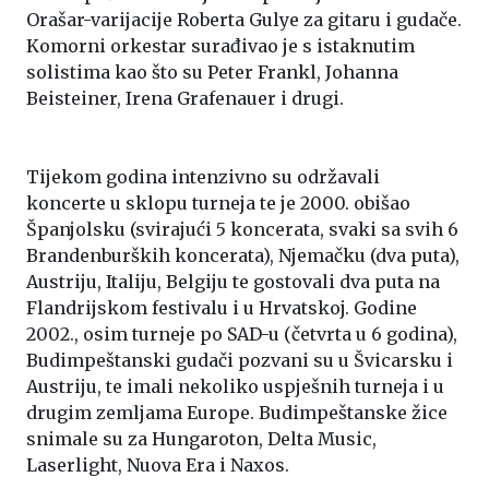
Orašar-varijacije Roberta Gulye za gitaru i gudače.
Komorni orkestar surađivao je s istaknutim
solistima kao što su Peter Frankl, Johanna
Beisteiner, Irena Grafenauer i drugi.
Tijekom godina intenzivno su održavali
koncerte u sklopu turneja te je 2000. obišao
Španjolsku (svirajući 5 koncerata, svaki sa svih 6
Brandenburških koncerata), Njemačku (dva puta),
Austriju, Italiju, Belgiju te gostovali dva puta na
Flandrijskom festivalu i u Hrvatskoj. Godine
2002., osim turneje po SAD-u (četvrta u 6 godina),
Budimpeštanski gudači pozvani su u Švicarsku i
Austriju, te imali nekoliko uspješnih turneja i u
drugim zemljama Europe. Budimpeštanske žice
snimale su za Hungaroton, Delta Music,
Laserlight, Nuova Era i Naxos.