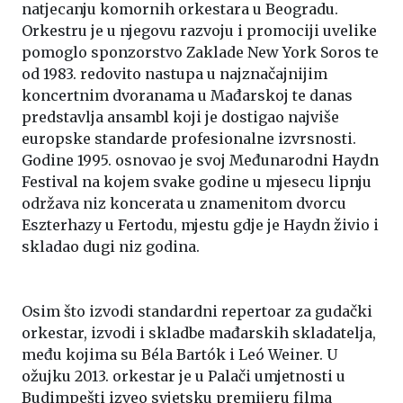
natjecanju komornih orkestara u Beogradu.
Orkestru je u njegovu razvoju i promociji uvelike
pomoglo sponzorstvo Zaklade New York Soros te
od 1983. redovito nastupa u najznačajnijim
koncertnim dvoranama u Mađarskoj te danas
predstavlja ansambl koji je dostigao najviše
europske standarde profesionalne izvrsnosti.
Godine 1995. osnovao je svoj Međunarodni Haydn
Festival na kojem svake godine u mjesecu lipnju
održava niz koncerata u znamenitom dvorcu
Eszterhazy u Fertodu, mjestu gdje je Haydn živio i
skladao dugi niz godina.
Osim što izvodi standardni repertoar za gudački
orkestar, izvodi i skladbe mađarskih skladatelja,
među kojima su Béla Bartók i Leó Weiner. U
ožujku 2013. orkestar je u Palači umjetnosti u
Budimpešti izveo svjetsku premijeru filma