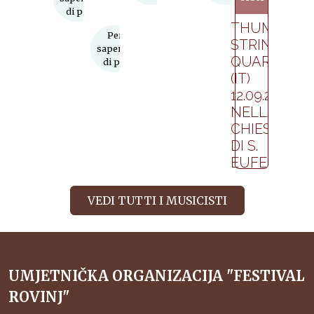
21:00
di più
THUMOS
Per
STRING
saperne
QUARTET
di più
(IT)
12.09.2024.
NELLA
CHIESA
DI S.
EUFEMIA
Per
VEDI TUTTI I MUSICISTI
saperne
di più
UMJETNIČKA ORGANIZACIJA "FESTIVAL
ROVINJ"